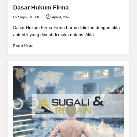
Dasar Hukum Firma
By
Sugali, SH, MH
April 4, 2022
Posted
by
Dasar Hukum Firma Firma harus didirikan dengan akta
autentik yang dibuat di muka notaris. Akta…
Read More