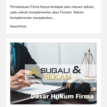
Posted
by
Persekutuan Firma hanya terdapat satu macam sekutu,
yaitu sekutu komplementer atau Firmant. Sekutu
komplementer menjalankan…
Read More