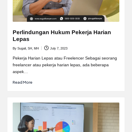
Perlindungan Hukum Pekerja Harian
Lepas
By
Sugali, SH, MH
July 7, 2023
Posted
by
Pekerja Harian Lepas atau Freelencer Sebagai seorang
freelancer atau pekerja harian lepas, ada beberapa
aspek…
Read More