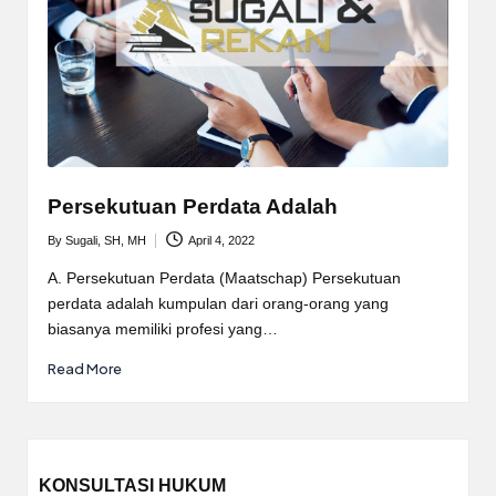
Persekutuan Perdata Adalah
By
Sugali, SH, MH
April 4, 2022
Posted
by
A. Persekutuan Perdata (Maatschap) Persekutuan
perdata adalah kumpulan dari orang-orang yang
biasanya memiliki profesi yang…
Read More
KONSULTASI HUKUM