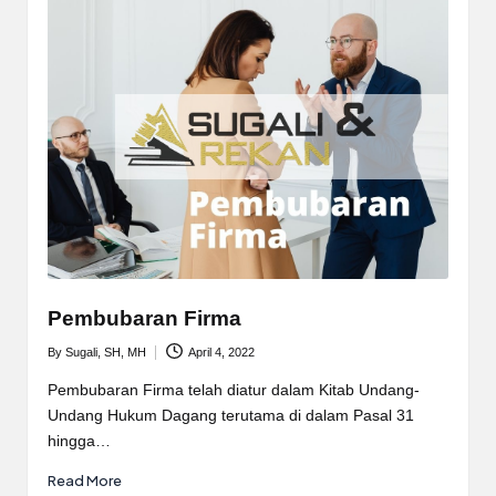
Pembubaran Firma
By
Sugali, SH, MH
April 4, 2022
Posted
by
Pembubaran Firma telah diatur dalam Kitab Undang-
Undang Hukum Dagang terutama di dalam Pasal 31
hingga…
Read More