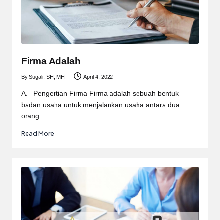
Firma Adalah
By
Sugali, SH, MH
April 4, 2022
Posted
by
A. Pengertian Firma Firma adalah sebuah bentuk
badan usaha untuk menjalankan usaha antara dua
orang…
Read More