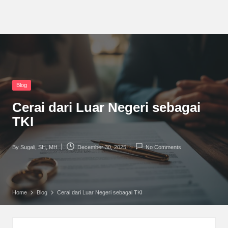
Posted
Blog
in
Cerai dari Luar Negeri sebagai
TKI
By
Sugali, SH, MH
December 30, 2025
No Comments
Posted
by
Home
Blog
Cerai dari Luar Negeri sebagai TKI