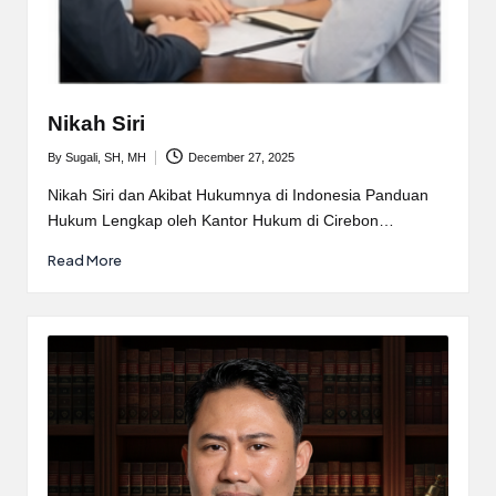
Nikah Siri
By
Sugali, SH, MH
December 27, 2025
Posted
by
Nikah Siri dan Akibat Hukumnya di Indonesia Panduan
Hukum Lengkap oleh Kantor Hukum di Cirebon…
Read More