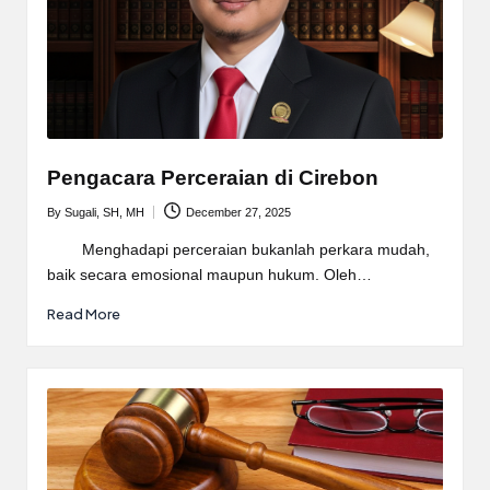
Pengacara Perceraian di Cirebon
By
Sugali, SH, MH
December 27, 2025
Posted
by
Menghadapi perceraian bukanlah perkara mudah,
baik secara emosional maupun hukum. Oleh…
Read More