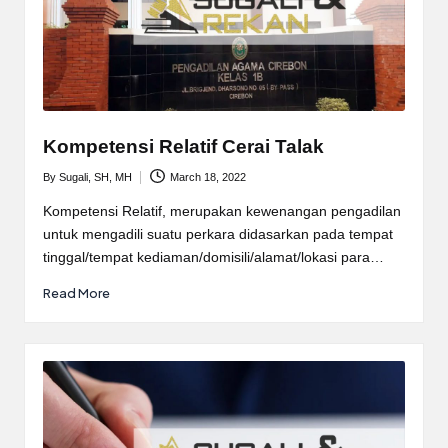
Kompetensi Relatif Cerai Talak
By
Sugali, SH, MH
March 18, 2022
Posted
by
Kompetensi Relatif, merupakan kewenangan pengadilan
untuk mengadili suatu perkara didasarkan pada tempat
tinggal/tempat kediaman/domisili/alamat/lokasi para…
Read More