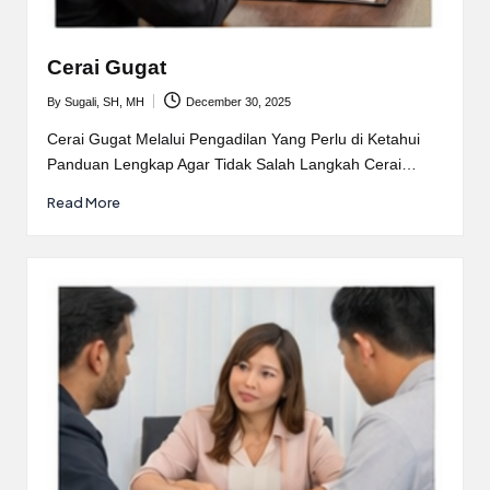
Cerai Gugat
By
Sugali, SH, MH
December 30, 2025
Posted
by
Cerai Gugat Melalui Pengadilan Yang Perlu di Ketahui
Panduan Lengkap Agar Tidak Salah Langkah Cerai…
Read More