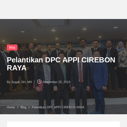
Posted
Blog
in
Pelantikan DPC APPI CIREBON
RAYA
By
Sugali, SH, MH
November 25, 2019
Posted
by
Home
Blog
Pelantikan DPC APPI CIREBON RAYA