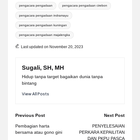
Tags:
pengacara pengadaan
pengacara pengadaan cirebon
pengacara pengadaan indramayu
pengacara pengadaan kuningan
pengacara pengadaan majalengka
Last updated on November 20, 2023
Sugali, SH, MH
Hidup tanpa target bagaikan dunia tanpa
bintang
View All Posts
Post
Previous Post
Next Post
navigation
Pembagian harta
PENYELESAIAN
bersama atau gono gini
PERKARA KEPAILITAN
DAN PKPU PASCA