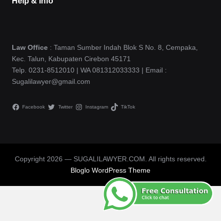
Help & Info
Law Office
: Taman Sumber Indah Blok S No. 8, Cempaka,
Kec. Talun, Kabupaten Cirebon 45171
Telp. 0231-8512010 | WA 081312033333 | Email :
Sugalilawyer@gmail.com
Facebook
Twitter
Instagram
TikTok
Copyright 2026 — SUGALILAWYER.COM. All rights reserved.
Bloglo WordPress Theme