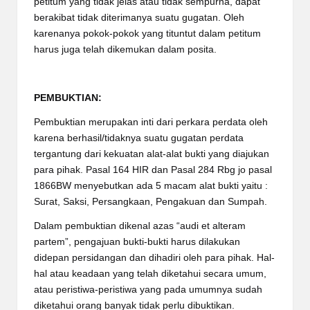
petitum yang tidak jelas atau tidak sempurna, dapat
berakibat tidak diterimanya suatu gugatan. Oleh
karenanya pokok-pokok yang tituntut dalam petitum
harus juga telah dikemukan dalam posita.
PEMBUKTIAN:
Pembuktian merupakan inti dari perkara perdata oleh
karena berhasil/tidaknya suatu gugatan perdata
tergantung dari kekuatan alat-alat bukti yang diajukan
para pihak. Pasal 164 HIR dan Pasal 284 Rbg jo pasal
1866BW menyebutkan ada 5 macam alat bukti yaitu :
Surat, Saksi, Persangkaan, Pengakuan dan Sumpah.
Dalam pembuktian dikenal azas “audi et alteram
partem”, pengajuan bukti-bukti harus dilakukan
didepan persidangan dan dihadiri oleh para pihak. Hal-
hal atau keadaan yang telah diketahui secara umum,
atau peristiwa-peristiwa yang pada umumnya sudah
diketahui orang banyak tidak perlu dibuktikan.