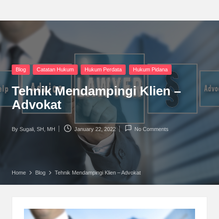
Posted
Blog
Catatan Hukum
Hukum Perdata
Hukum Pidana
in
Tehnik Mendampingi Klien –
Advokat
By
Sugali, SH, MH
January 22, 2022
No Comments
Posted
by
Home
Blog
Tehnik Mendampingi Klien – Advokat