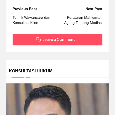
Post
Previous Post
Next Post
navigation
Tehnik Wawancara dan
Peraturan Mahkamah
Konsultasi Klien
Agung Tentang Mediasi
Leave a Comment
KONSULTASI HUKUM