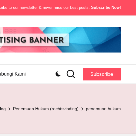
ibe to our newsletter & never miss our best posts.
Subscribe Now!
Subscribe
ubungi Kami
log
Penemuan Hukum (rechtsvinding)
penemuan hukum