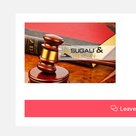
.
C
O
M
Leave