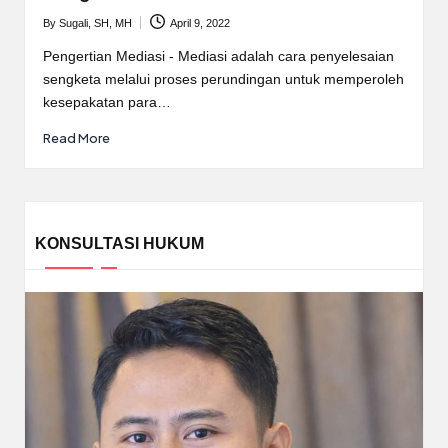
By
Sugali, SH, MH
April 9, 2022
Posted
by
Pengertian Mediasi - Mediasi adalah cara penyelesaian
sengketa melalui proses perundingan untuk memperoleh
kesepakatan para…
Read More
KONSULTASI HUKUM