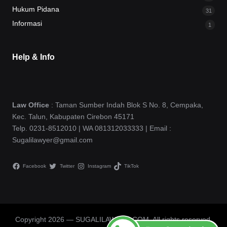
Hukum Pidana
31
Informasi
1
Help & Info
Law Office
: Taman Sumber Indah Blok S No. 8, Cempaka,
Kec. Talun, Kabupaten Cirebon 45171
Telp. 0231-8512010 | WA 081312033333 | Email :
Sugalilawyer@gmail.com
Facebook
Twitter
Instagram
TikTok
Copyright 2026 — SUGALILAWYER.COM. All rights reserved.