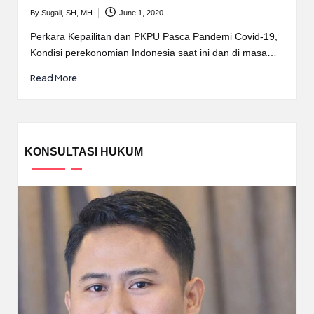
By
Sugali, SH, MH
June 1, 2020
Posted
by
Perkara Kepailitan dan PKPU Pasca Pandemi Covid-19,
Kondisi perekonomian Indonesia saat ini dan di masa…
Read More
KONSULTASI HUKUM