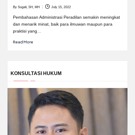
By
Sugali, SH, MH
July 15, 2022
Posted
by
Pembahasan Administrasi Peradilan semakin meningkat
dan menarik minat, baik para ilmuwan maupun para
praktisi yang…
Read More
KONSULTASI HUKUM