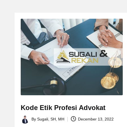
.
C
O
M
Kode Etik Profesi Advokat
By
Sugali, SH, MH
December 13, 2022
Posted