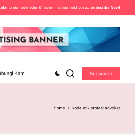
ibe to our newsletter & never miss our best posts.
Subscribe Now!
Subscribe
ubungi Kami
Home
kode etik profesi advokat