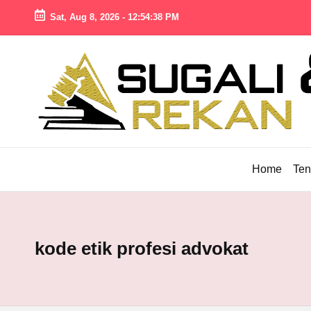
Sat, Aug 8, 2026
-
12:54:39 PM
Skip
to
S
Pengacara
content
U
Cirebon
Profesional,
G
Solusi
A
Hukum
LI
Terpercaya
Home
Ten
L
A
W
Y
kode etik profesi advokat
E
R