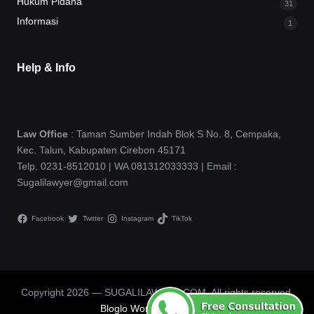
Hukum Pidana
31
Informasi
1
Help & Info
Law Office
: Taman Sumber Indah Blok S No. 8, Cempaka,
Kec. Talun, Kabupaten Cirebon 45171
Telp. 0231-8512010 | WA 081312033333 | Email :
Sugalilawyer@gmail.com
Facebook
Twitter
Instagram
TikTok
Copyright 2026 — SUGALILAWYER.COM. All rights reserved.
Bloglo WordPress Theme