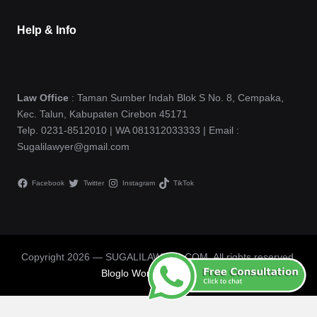
Help & Info
Law Office
: Taman Sumber Indah Blok S No. 8, Cempaka,
Kec. Talun, Kabupaten Cirebon 45171
Telp. 0231-8512010 | WA 081312033333 | Email :
Sugalilawyer@gmail.com
Facebook
Twitter
Instagram
TikTok
Copyright 2026 — SUGALILAWYER.COM. All rights reserved.
Bloglo WordPress Theme