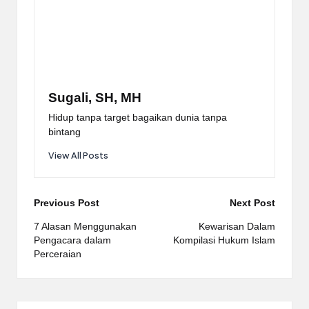
Sugali, SH, MH
Hidup tanpa target bagaikan dunia tanpa
bintang
View All Posts
Post
Previous Post
Next Post
navigation
7 Alasan Menggunakan
Kewarisan Dalam
Pengacara dalam
Kompilasi Hukum Islam
Perceraian