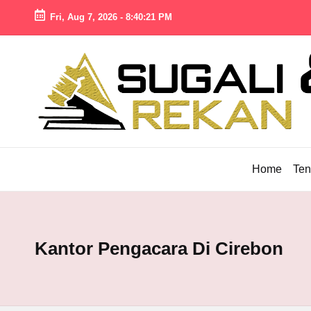
Fri, Aug 7, 2026
-
8:40:22 PM
Skip
to
S
Pengacara
content
U
Cirebon
Profesional,
G
Solusi
A
Hukum
LI
Terpercaya
Home
Ten
L
A
W
Y
Kantor Pengacara Di Cirebon
E
R