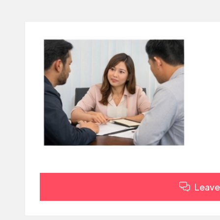
.
C
O
M
Leave