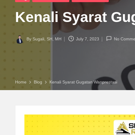
.
in
C
Kenali Syarat Gu
O
M
By
Sugali, SH, MH
July 7, 2023
No Comme
Posted
by
Home
Blog
Kenali Syarat Gugatan Wanprestasi