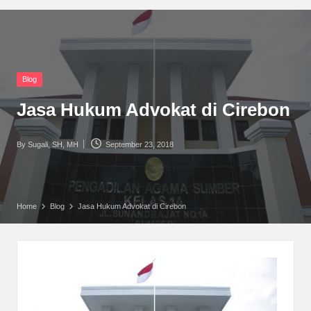
Posted
Blog
in
Jasa Hukum Advokat di Cirebon
By
Sugali, SH, MH
September 23, 2018
Posted
by
Home
Blog
Jasa Hukum Advokat di Cirebon