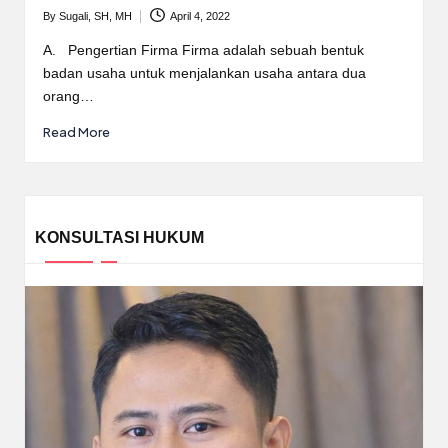
By
Sugali, SH, MH
April 4, 2022
Posted
by
A. Pengertian Firma Firma adalah sebuah bentuk
badan usaha untuk menjalankan usaha antara dua
orang…
Read More
KONSULTASI HUKUM