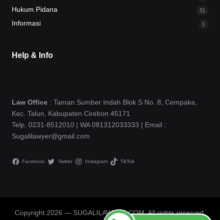
Hukum Pidana
31
Informasi
1
Help & Info
Law Office
: Taman Sumber Indah Blok S No. 8, Cempaka,
Kec. Talun, Kabupaten Cirebon 45171
Telp. 0231-8512010 | WA 081312033333 | Email :
Sugalilawyer@gmail.com
Facebook
Twitter
Instagram
TikTok
Copyright 2026 — SUGALILAWYER.COM. All rights reserved.