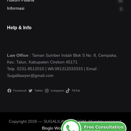
Hukum Pidana
31
Informasi
1
Help & Info
Law Office
: Taman Sumber Indah Blok S No. 8, Cempaka,
Kec. Talun, Kabupaten Cirebon 45171
Telp. 0231-8512010 | WA 081312033333 | Email :
Sugalilawyer@gmail.com
Facebook
Twitter
Instagram
TikTok
Copyright 2026 — SUGALILAWYER.COM. All rights reserved.
Bloglo WordPress Theme