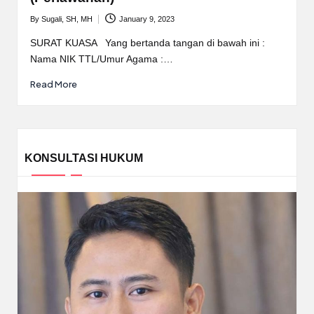
By
Sugali, SH, MH
January 9, 2023
Posted
by
SURAT KUASA Yang bertanda tangan di bawah ini :
Nama NIK TTL/Umur Agama :…
Read More
KONSULTASI HUKUM