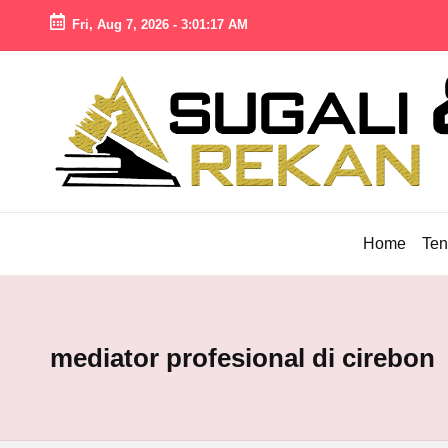
Fri, Aug 7, 2026
-
3:01:18 AM
Skip
to
S
Pengacara
content
U
Cirebon
Profesional,
G
Solusi
A
Hukum
LI
Terpercaya
Home
Ten
L
A
W
Y
mediator profesional di cirebon
E
R