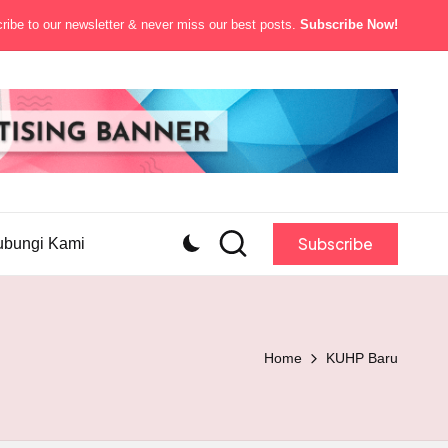
ibe to our newsletter & never miss our best posts.
Subscribe Now!
Subscribe
ubungi Kami
Home
KUHP Baru