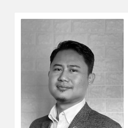
.
C
O
M