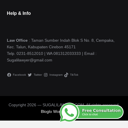
Help & Info
Law Office
: Taman Sumber Indah Blok S No. 8, Cempaka,
Kec. Talun, Kabupaten Cirebon 45171
Telp. 0231-8512010 | WA 081312033333 | Email :
Sugalilawyer@gmail.com
Facebook
Twitter
Instagram
TikTok
Copyright 2026 — SUGALILAWYER.COM. All rights reserved.
Bloglo WordPress Theme