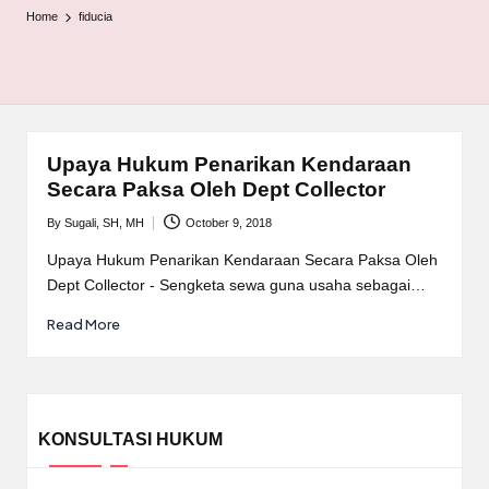
Home
fiducia
Upaya Hukum Penarikan Kendaraan
Secara Paksa Oleh Dept Collector
By
Sugali, SH, MH
October 9, 2018
Posted
by
Upaya Hukum Penarikan Kendaraan Secara Paksa Oleh
Dept Collector - Sengketa sewa guna usaha sebagai…
Read More
KONSULTASI HUKUM