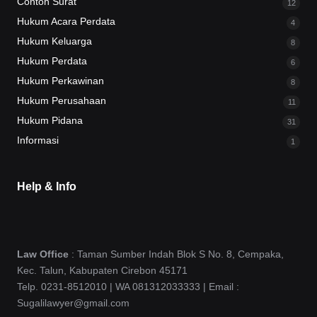
Contoh Surat
12
Hukum Acara Perdata
4
Hukum Keluarga
8
Hukum Perdata
6
Hukum Perkawinan
8
Hukum Perusahaan
11
Hukum Pidana
31
Informasi
1
Help & Info
Law Office
: Taman Sumber Indah Blok S No. 8, Cempaka,
Kec. Talun, Kabupaten Cirebon 45171
Telp. 0231-8512010 | WA 081312033333 | Email :
Sugalilawyer@gmail.com