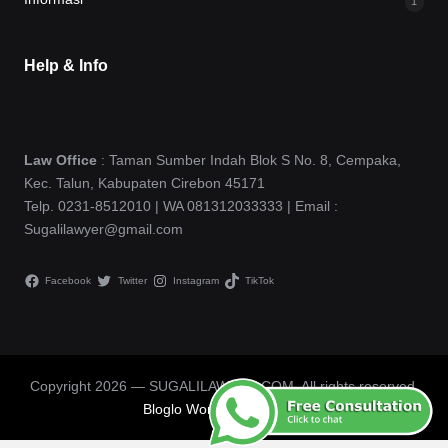
1
Help & Info
Law Office
: Taman Sumber Indah Blok S No. 8, Cempaka,
Kec. Talun, Kabupaten Cirebon 45171
Telp. 0231-8512010 | WA 081312033333 | Email :
Sugalilawyer@gmail.com
Facebook
Twitter
Instagram
TikTok
Copyright 2026 — SUGALILAWYER.COM. All rights reserved.
Bloglo WordPress Theme