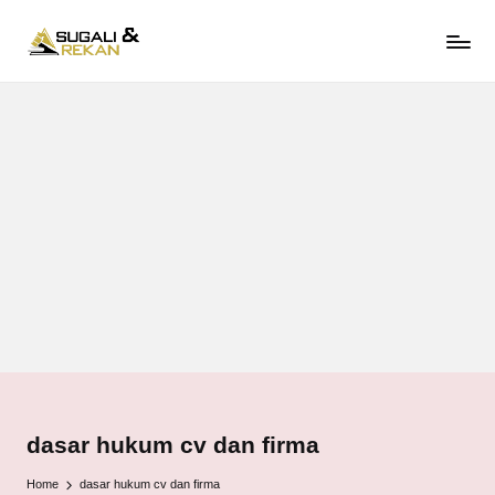
S
Pengacara
Skip
U
Cirebon
to
Profesional,
G
content
Solusi
A
Hukum
LI
Terpercaya
L
A
W
Y
E
R
.
C
O
M
dasar hukum cv dan firma
Home
dasar hukum cv dan firma