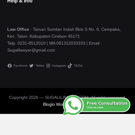
Help & Info
Law Office
: Taman Sumber Indah Blok S No. 8, Cempaka,
Kec. Talun, Kabupaten Cirebon 45171
Telp. 0231-8512010 | WA 081312033333 | Email :
Sugalilawyer@gmail.com
Facebook
Twitter
Instagram
TikTok
Copyright 2026 — SUGALILAWYER.COM. All rights reserved.
Bloglo WordPress Theme